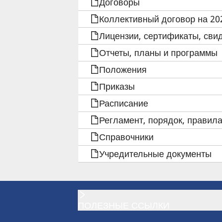
КНИГИ
Договоры
Коллективный договор на 202
ДЛЯ
Лицензии, сертификаты, сви
КУРАТОРЫ
Отчеты, планы и программы
СТУДЕНЧЕСКИХ
Положения
Приказы
ГРУПП
Расписание
2023-
Регламент, порядок, правила
24
Справочники
Учредительные документы
УЧ.Г.
ПОЛЕЗНЫЕ ССЫЛКИ