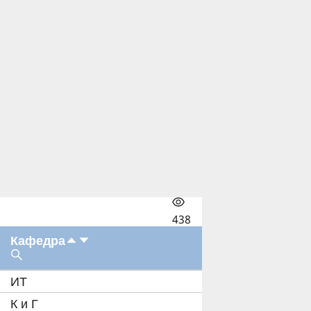
438
Кафедра
ИТ
К и Г