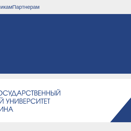
никам
Партнерам