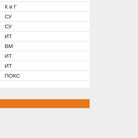
К и Г
СУ
СУ
ИТ
ВМ
ИТ
ИТ
ПОКС