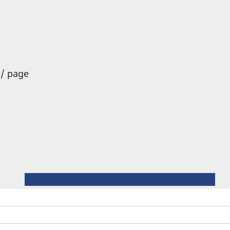
 / page
← Буклет: Санаторий-профилакторий ИГЭУ
⤊ Вверх
Презентации работодателей →