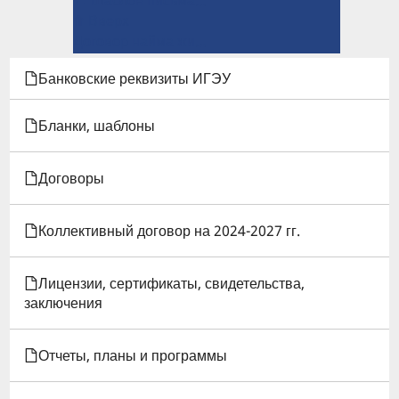
ПЕРЕКРЁСТНЫЕ
⤊ Вверх
ССЫЛКИ
Договор найма жилого помещения в студенческом общежитии →
КНИГИ
Банковские реквизиты ИГЭУ
ДЛЯ
Бланки, шаблоны
ДОГОВОРЫ
Договоры
Коллективный договор на 2024-2027 гг.
Лицензии, сертификаты, свидетельства,
заключения
Отчеты, планы и программы