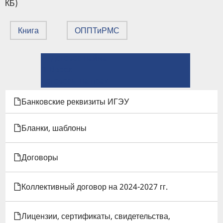
КБ)
Книга
ОППТиРМС
← Договор найма жилого помещения в студенческом общежитии
ПЕРЕКРЁСТНЫЕ
⤊ Вверх
ССЫЛКИ
Договоры на практическую подготовку обучающихся ИГЭУ →
КНИГИ
Банковские реквизиты ИГЭУ
ДЛЯ
Бланки, шаблоны
ДОГОВОРЫ
Договоры
(СОГЛАШЕНИЯ)
О
Коллективный договор на 2024-2027 гг.
СОТРУДНИЧЕСТВЕ
Лицензии, сертификаты, свидетельства,
ИГЭУ