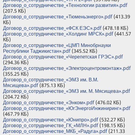
Договор_о_сотрудничестве_«Технологии развития».pdf
(207.5 КБ)
Договор_о_сотрудничестве_«Тюменьэнерго».pdf
(413.39
КБ)
Договор_о_сотрудничестве_«ФСК ЕЭС».pdf
(478.18 КБ)
Договор_о_сотрудничестве_«Холдинг МРСК».pdf
(441.57
КБ)
Договор_о_сотрудничестве_«ЦМП Минобрнауки
Республики Таджикистан».pdf
(345.52 КБ)
Договор_о_сотрудничестве_«Черепетская ГРЭС».pdf
(294.36 КБ)
Договор_о_сотрудничестве_«Электроцентромонтаж».pdf
(355.25 КБ)
Договор_о_сотрудничестве_«ЭМЗ им. В.М.
Мясищева».pdf
(875.13 КБ)
Договор_о_сотрудничестве_«ЭМЗ им. М. Мясищева».pdf
(204.72 КБ)
Договор_о_сотрудничестве_«Энком».pdf
(476.02 КБ)
Договор_о_сотрудничестве_«ЮгЭнергоИнжиниринг».pdf
(467.79 КБ)
Договор_о_сотрудничестве_«Юнипро».pdf
(532.27 КБ)
Договор_о_сотрудничестве_ГК_«МЛН».pdf
(198.15 КБ)
Договор_о_сотрудничестве_МКБ_«Радуга».pdf
(211.33