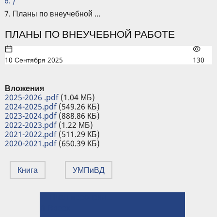
/
Планы по внеучебной ...
ПЛАНЫ ПО ВНЕУЧЕБНОЙ РАБОТЕ
10 Сентября 2025
130
Вложения
2025-2026 .pdf
(1.04 МБ)
2024-2025.pdf
(549.26 КБ)
2023-2024.pdf
(888.86 КБ)
2022-2023.pdf
(1.22 МБ)
2021-2022.pdf
(511.29 КБ)
2020-2021.pdf
(650.39 КБ)
Книга
УМПиВД
← План мероприятий, посвященных Году единства народов России
ПЕРЕКРЁСТНЫЕ
⤊ Вверх