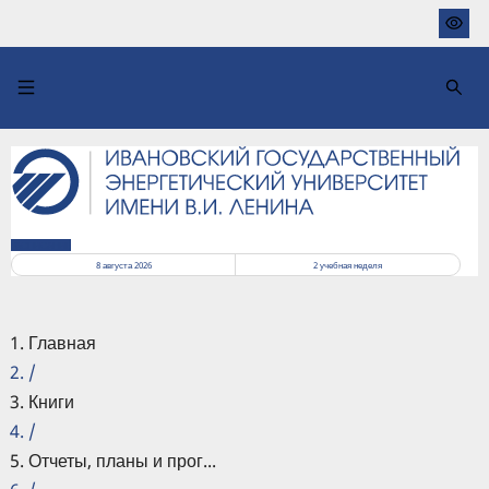
Перейти
к
основному
содержанию
РАСПИСАНИЕ
8 августа 2026
2
учебная неделя
Главная
/
Книги
/
Отчеты, планы и прог...