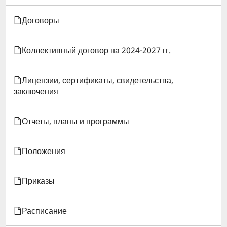
УСЛОВИЯ
Договоры
ПРОЖИВАНИЯ
В
Коллективный договор на 2024-2027 гг.
ОБЩЕЖИТИИ
Лицензии, сертификаты, свидетельства,
№2
заключения
(
Отчеты, планы и программы
Г.
ИВАНОВО,
Положения
ШЕРЕМЕТЕВСКИЙ
Приказы
ПРОСПЕКТ,
Д.
Расписание