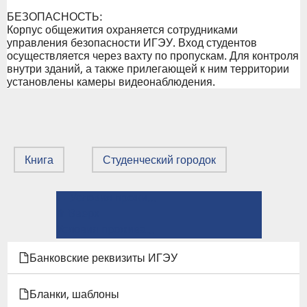
БЕЗОПАСНОСТЬ:
Корпус общежития охраняется сотрудниками
управления безопасности ИГЭУ. Вход студентов
осуществляется через вахту по пропускам. Для контроля
внутри зданий, а также прилегающей к ним территории
установлены камеры видеонаблюдения.
Книга
Студенческий городок
← Условия проживания в общежитии №1 ( г. Иваново, ул. Парижской Коммуны, д. 58)
ПЕРЕКРЁСТНЫЕ
⤊ Вверх
ССЫЛКИ
Условия проживания в общежитии №3, №3а и №4 ( г. Иваново, ул. Парижской Коммуны, д. 56) →
КНИГИ
Банковские реквизиты ИГЭУ
ДЛЯ
Бланки, шаблоны