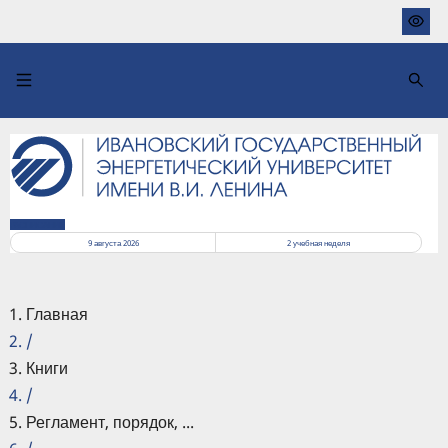
Перейти
к
основному
содержанию
РАСПИСАНИЕ
9 августа 2026
2
учебная неделя
Главная
/
Книги
/
Регламент, порядок, ...