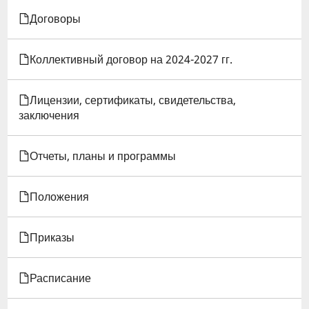
Договоры
И
РЕЖИМ
Коллективный договор на 2024-2027 гг.
РАБОТЫ
Лицензии, сертификаты, свидетельства,
БИБЛИОТЕКИ
заключения
ИГЭУ
Отчеты, планы и программы
Положения
Приказы
Расписание