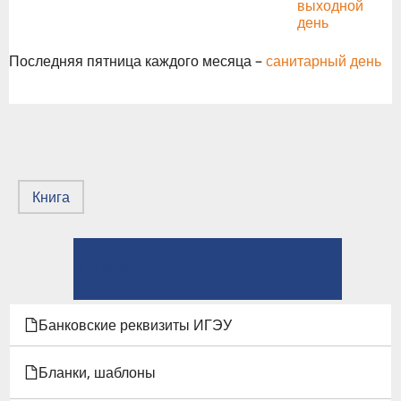
выходной
день
Последняя пятница каждого месяца –
санитарный день
Книга
← Руководство по техническому редактированию и предпечатной подготовке рукописей
ПЕРЕКРЁСТНЫЕ
⤊ Вверх
ССЫЛКИ
Требования к оформлению рукописей →
КНИГИ
Банковские реквизиты ИГЭУ
ДЛЯ
Бланки, шаблоны
СТРУКТУРА