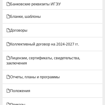
КНИГИ
Банковские реквизиты ИГЭУ
ДЛЯ
Бланки, шаблоны
ПОЛОЖЕНИЕ
Договоры
О
ПОДРАЗДЕЛЕНИИ:
Коллективный договор на 2024-2027 гг.
УПРАВЛЕНИЕ
Лицензии, сертификаты, свидетельства,
АСПИРАНТУРЫ
заключения
И
Отчеты, планы и программы
ДОКТОРАНТУРЫ
Положения
Приказы