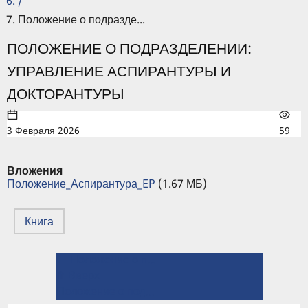
/
Положение о подразде...
ПОЛОЖЕНИЕ О ПОДРАЗДЕЛЕНИИ:
УПРАВЛЕНИЕ АСПИРАНТУРЫ И
ДОКТОРАНТУРЫ
3 Февраля 2026
59
Вложения
Положение_Аспирантура_EP
(1.67 МБ)
Книга
← Положение о подразделении: Студенческий городок ИГЭУ
ПЕРЕКРЁСТНЫЕ
⤊ Вверх
ССЫЛКИ
Положение о подразделении: Управление изданий учебно-научной литературы →