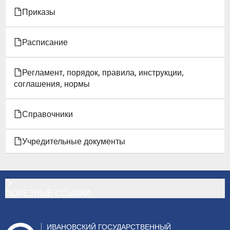
Приказы
Г.
ИВАНОВО,
Расписание
УЛ.
Регламент, порядок, правила, инструкции,
ПАРИЖСКОЙ
соглашения, нормы
КОММУНЫ,
Справочники
Д.
56)
Учредительные документы
ПОЛЕЗНЫЕ ССЫЛКИ
ИВАНОВСКИЙ ГОСУДАРСТВЕННЫЙ