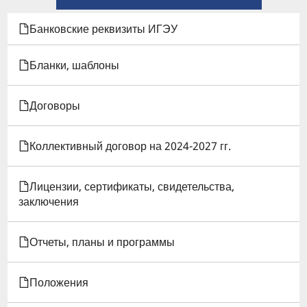
ССЫЛКИ
КНИГИ
Банковские реквизиты ИГЭУ
ДЛЯ
Бланки, шаблоны
УСЛОВИЯ
Договоры
ПРОЖИВАНИЯ
В
Коллективный договор на 2024-2027 гг.
ОБЩЕЖИТИИ
Лицензии, сертификаты, свидетельства,
№3,
заключения
№3А
Отчеты, планы и программы
И
№4
Положения
(