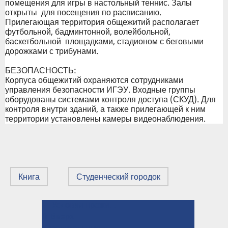
помещения для игры в настольный теннис. Залы
открыты для посещения по расписанию.
Прилегающая территория общежитий располагает
футбольной, бадминтонной, волейбольной,
баскетбольной площадками, стадионом с беговыми
дорожками с трибунами.
БЕЗОПАСНОСТЬ:
Корпуса общежитий охраняются сотрудниками
управления безопасности ИГЭУ. Входные группы
оборудованы системами контроля доступа (СКУД). Для
контроля внутри зданий, а также прилегающей к ним
территории установлены камеры видеонаблюдения.
Книга
Студенческий городок
← Условия проживания в общежитии №2 ( г. Иваново, Шереметевский проспект, д. 29)
ПЕРЕКРЁСТНЫЕ
⤊ Вверх
Учредительные документы →