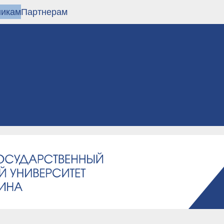
никам
Партнерам