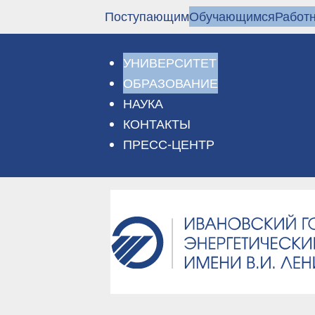
Перейти
Поступающим
Обучающимся
Работ
к
основному
содержанию
УНИВЕРСИТЕТ
ОБРАЗОВАНИЕ
НАУКА
КОНТАКТЫ
ПРЕСС-ЦЕНТР