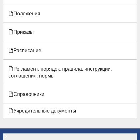
МЕЖДУ
Положения
ИГЭУ
Приказы
И
ОБУЧАЮЩИМИСЯ
Расписание
И
Регламент, порядок, правила, инструкции,
(ИЛИ)
соглашения, нормы
РОДИТЕЛЯМИ
Справочники
Учредительные документы