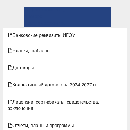
← Центр компетенций РЗА: Согласие на обработку персональных данных
ПЕРЕКРЁСТНЫЕ
⤊ Вверх
ССЫЛКИ
Порядок оформления заявления на материальную поддержку →
КНИГИ
Банковские реквизиты ИГЭУ
ДЛЯ
Бланки, шаблоны
ПОРЯДОК
Договоры
ОФОРМЛЕНИЯ
ВОЗНИКНОВЕНИЯ,
Коллективный договор на 2024-2027 гг.
ПРИОСТАНОВЛЕНИЯ
Лицензии, сертификаты, свидетельства,
И
заключения
ПРЕКРАЩЕНИЯ
Отчеты, планы и программы
ОТНОШЕНИЙ