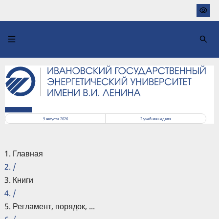
Перейти
к
основному
содержанию
РАСПИСАНИЕ
9 августа 2026
2
учебная неделя
Главная
/
Книги
/
Регламент, порядок, ...