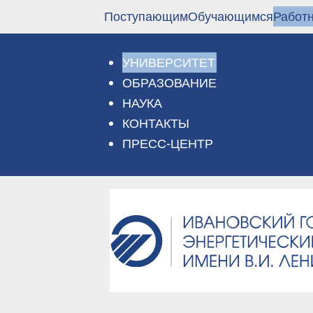
Перейти
Поступающим
Обучающимся
Работ
к
основному
содержанию
УНИВЕРСИТЕТ
ОБРАЗОВАНИЕ
НАУКА
КОНТАКТЫ
ПРЕСС-ЦЕНТР