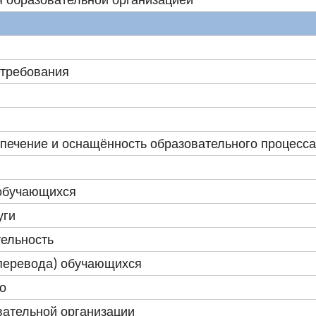
 требования
печение и оснащённость образовательного процесса
обучающихся
уги
ельность
(перевода) обучающихся
о
вательной организации