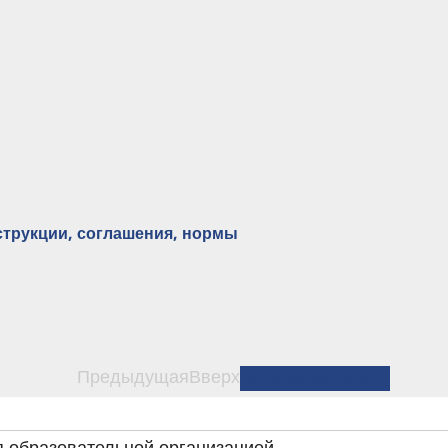
нструкции, соглашения, нормы
Предыдущая
Вверх
Банковские реквизиты ИГЭУ →
я образовательной организацией