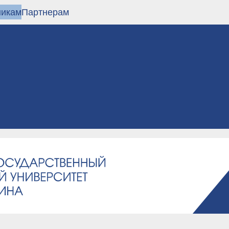
никам
Партнерам