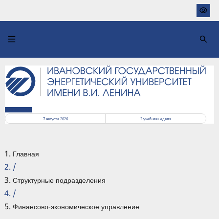
Перейти
к
основному
содержанию
РАСПИСАНИЕ
7 августа 2026
2
учебная неделя
Главная
/
Структурные подразделения
/
Финансово-экономическое управление