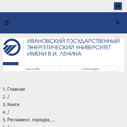
Перейти
к
основному
содержанию
РАСПИСАНИЕ
7 августа 2026
2
учебная неделя
Главная
/
Книги
/
Регламент, порядок, ...