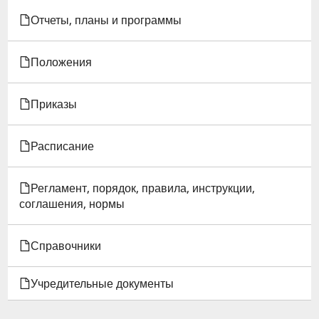
Отчеты, планы и программы
ВЕДЕНИИ
МИНОБРНАУКИ
Положения
РФ
Приказы
НА
2024-
Расписание
2026
Регламент, порядок, правила, инструкции,
ГГ.
соглашения, нормы
Справочники
Учредительные документы