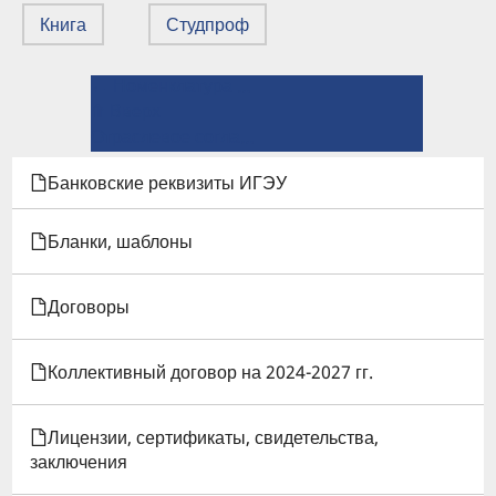
Книга
Студпроф
← Номенклатура дел
ПЕРЕКРЁСТНЫЕ
⤊ Вверх
ССЫЛКИ
Отраслевое соглашение по организациям, находящимся в ведении Минобрнауки РФ на 2024–2026 гг. →
КНИГИ
Банковские реквизиты ИГЭУ
ДЛЯ
Бланки, шаблоны
ОТРАСЛЕВОЕ
Договоры
СОГЛАШЕНИЕ
ПО
Коллективный договор на 2024-2027 гг.
ОРГАНИЗАЦИЯМ,
Лицензии, сертификаты, свидетельства,
НАХОДЯЩИМСЯ
заключения
В