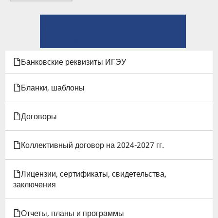
← Положения
ПЕРЕКРЁСТНЫЕ
⤊ Вверх
ССЫЛКИ
Положение о подразделении: Студенческий городок ИГЭУ →
КНИГИ
Банковские реквизиты ИГЭУ
ДЛЯ
Бланки, шаблоны
ПОЛОЖЕНИЕ
Договоры
О
НАУЧНО-
Коллективный договор на 2024-2027 гг.
КВАЛИФИКАЦИОННОЙ
Лицензии, сертификаты, свидетельства,
РАБОТЕ
заключения
(ДИССЕРТАЦИИ)
Отчеты, планы и программы