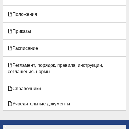
И
НАУЧНОМ
Положения
ДОКЛАДЕ
Приказы
АСПИРАНТОВ
Расписание
Регламент, порядок, правила, инструкции,
соглашения, нормы
Справочники
Учредительные документы