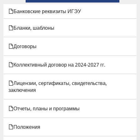
КНИГИ
Банковские реквизиты ИГЭУ
ДЛЯ
Бланки, шаблоны
СОГЛАШЕНИЕ
Договоры
ОБ
ОХРАНЕ
Коллективный договор на 2024-2027 гг.
ТРУДА
Лицензии, сертификаты, свидетельства,
(ПРИЛОЖЕНИЕ
заключения
К
Отчеты, планы и программы
КОЛЛЕКТИВНОМУ
ДОГОВОРУ)
Положения