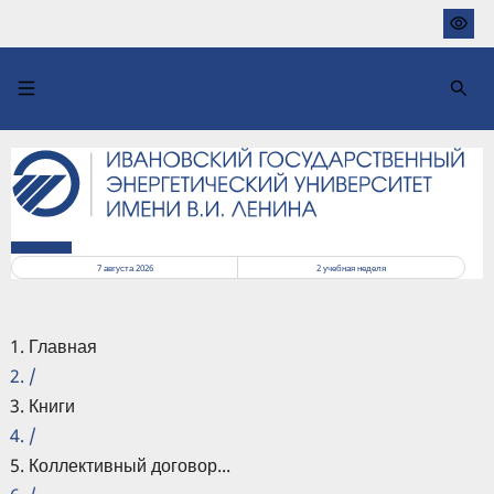
Перейти
к
основному
содержанию
РАСПИСАНИЕ
7 августа 2026
2
учебная неделя
Главная
/
Книги
/
Коллективный договор...