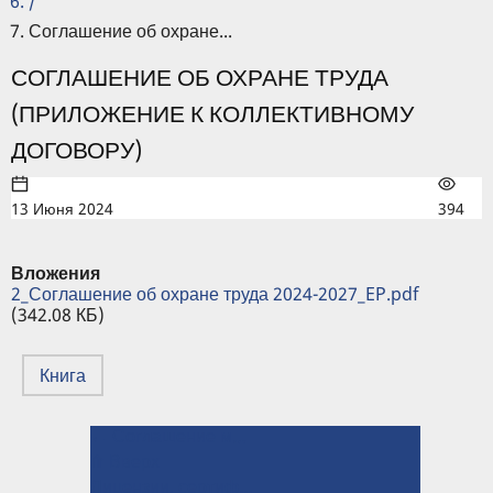
/
Соглашение об охране...
СОГЛАШЕНИЕ ОБ ОХРАНЕ ТРУДА
(ПРИЛОЖЕНИЕ К КОЛЛЕКТИВНОМУ
ДОГОВОРУ)
13 Июня 2024
394
Вложения
2_Соглашение об охране труда 2024-2027_EP.pdf
(342.08 КБ)
Книга
← Соглашение между администрацией и обучающимися (приложение к Коллективному договору)
ПЕРЕКРЁСТНЫЕ
⤊ Вверх
ССЫЛКИ
Лицензии, сертификаты, свидетельства, заключения →