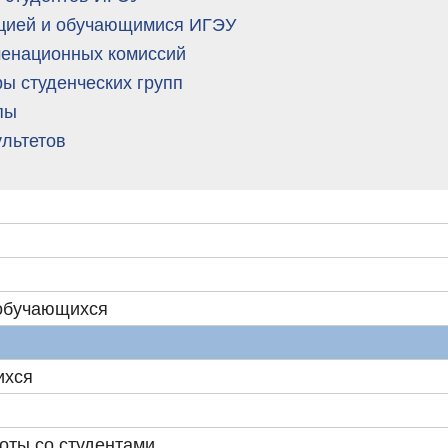
цией и обучающимися ИГЭУ
менационных комиссий
ры студенческих групп
пы
ультетов
обучающихся
ихся
оты со студентами