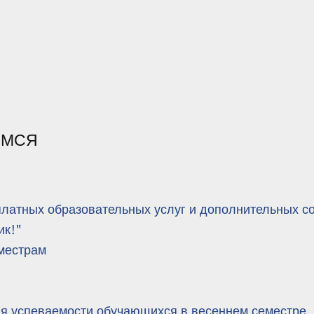
ИМСЯ
платных образовательных услуг и дополнительных с
ик!"
еместрам
ля успеваемости обучающихся в весеннем семестре