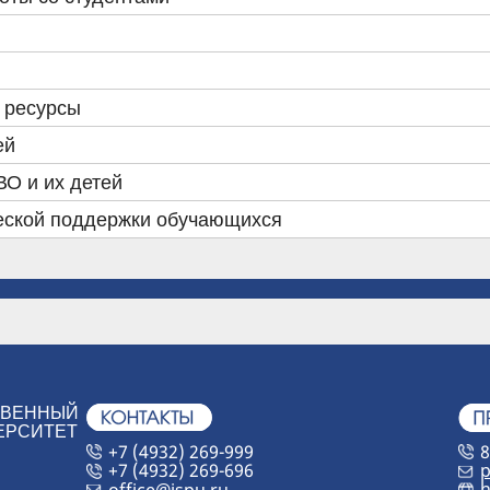
 ресурсы
ей
О и их детей
еской поддержки обучающихся
ТВЕННЫЙ
ЕРСИТЕТ
+7 (4932) 269-999
8
+7 (4932) 269-696
p
h
office@ispu.ru