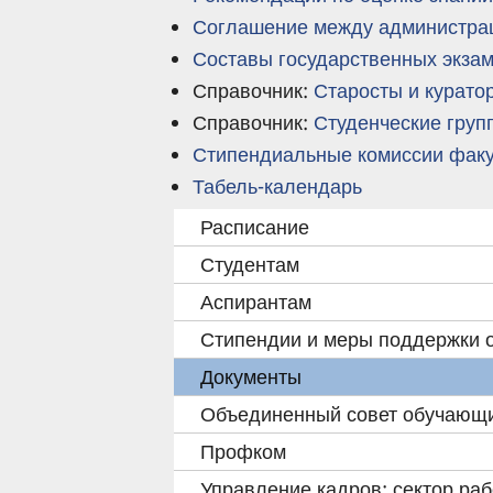
Соглашение между администра
Составы государственных экза
Справочник:
Старосты и курато
Справочник:
Студенческие груп
Стипендиальные комиссии фак
Табель-календарь
Расписание
Студентам
Аспирантам
Стипендии и меры поддержки 
Документы
Объединенный совет обучающ
Профком
Управление кадров: сектор раб