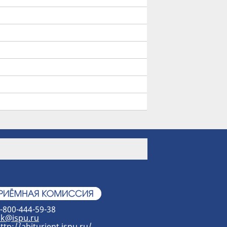
-800-444-59-38
k@ispu.ru
ttp://abiturient.ispu.ru/