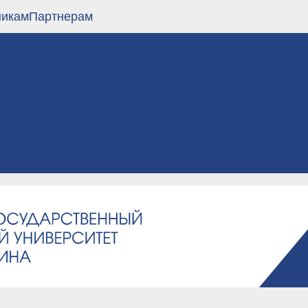
никам
Партнерам