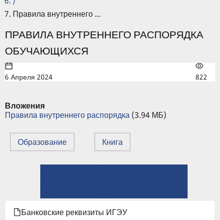
/
Правила внутреннего ...
ПРАВИЛА ВНУТРЕННЕГО РАСПОРЯДКА
ОБУЧАЮЩИХСЯ
6 Апреля 2024
822
Вложения
Правила внутреннего распорядка
(3.94 МБ)
Образование
Книга
← Правила аттестации персонала в области неразрушающего контроля (СДАНК-02-2020)
ПЕРЕКРЁСТНЫЕ
⤊ Вверх
ССЫЛКИ
Правила приема в ИГЭУ в 2026 году →
КНИГИ
Банковские реквизиты ИГЭУ