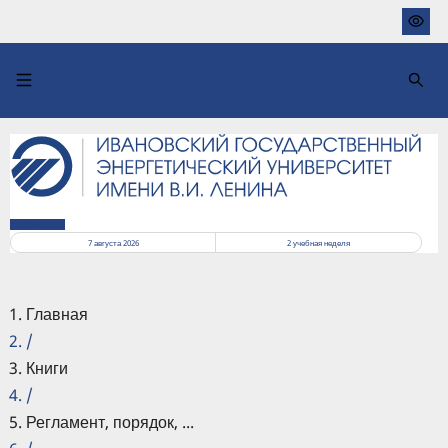
Перейти
к
основному
содержанию
РАСПИСАНИЕ
7 августа 2026
2
учебная неделя
Главная
/
Книги
/
Регламент, порядок, ...