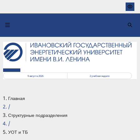
Перейти
к
основному
содержанию
РАСПИСАНИЕ
9 августа 2026
2
учебная неделя
Главная
/
Структурные подразделения
/
УОТ и ТБ