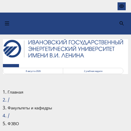
Перейти
к
основному
содержанию
РАСПИСАНИЕ
8 августа 2026
2
учебная неделя
Главная
/
Факультеты и кафедры
/
ФЗВО