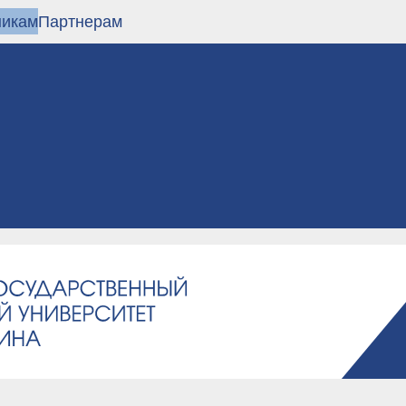
никам
Партнерам