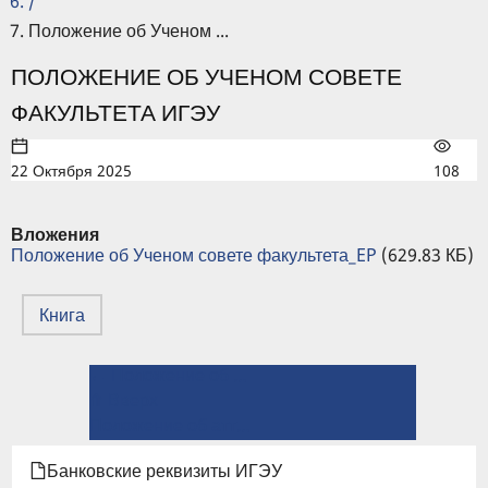
/
Положение об Ученом ...
ПОЛОЖЕНИЕ ОБ УЧЕНОМ СОВЕТЕ
ФАКУЛЬТЕТА ИГЭУ
22 Октября 2025
108
Вложения
Положение об Ученом совете факультета_EP
(629.83 КБ)
Книга
← Положение об Ученом совете ИГЭУ
ПЕРЕКРЁСТНЫЕ
⤊ Вверх
ССЫЛКИ
Положение об аттестационной комиссии по проведению аттестации научных работников →
КНИГИ
Банковские реквизиты ИГЭУ