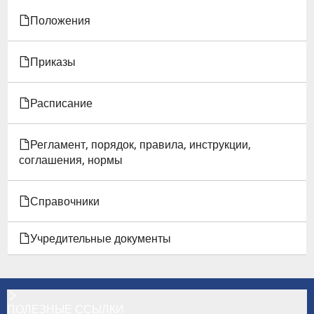
ВОССТАНОВЛЕНИЯ
Положения
ОБУЧАЮЩИХСЯ
Приказы
В
ИГЭУ
Расписание
Регламент, порядок, правила, инструкции,
соглашения, нормы
Справочники
Учредительные документы
ПОЛЕЗНЫЕ ССЫЛКИ