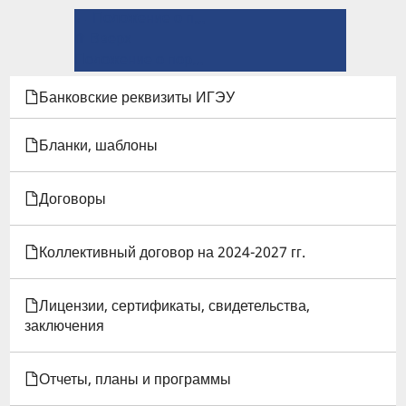
← Положение о порядке замещения должностей педагогических работников, относящихся к ППС
ПЕРЕКРЁСТНЫЕ
⤊ Вверх
ССЫЛКИ
Положение о порядке и учете ценных подарков (призов) и сувенирной продукции в ИГЭУ →
КНИГИ
Банковские реквизиты ИГЭУ
ДЛЯ
Бланки, шаблоны
ПОЛОЖЕНИЕ
Договоры
О
ПОРЯДКЕ
Коллективный договор на 2024-2027 гг.
И
Лицензии, сертификаты, свидетельства,
ОСНОВАНИИ
заключения
ПЕРЕВОДА,
Отчеты, планы и программы
ОТЧИСЛЕНИЯ,