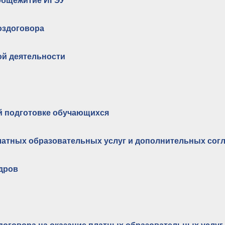
 общежитие ИГЭУ
оздоговора
ой деятельности
й подготовке обучающихся
латных образовательных услуг и дополнительных сог
дров