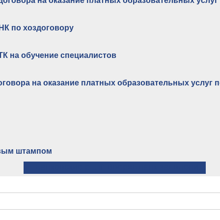
оговора на оказание платных образовательных услуг
НК по хоздоговору
ТК на обучение специалистов
оговора на оказание платных образовательных услуг
овым штампом
← Банковские реквизиты ИГЭУ
⤊ Вверх
Бланк заявления на заселение в общежитие ИГЭУ →