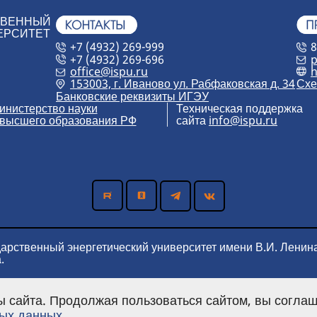
ТВЕННЫЙ
ЕРСИТЕТ
+7 (4932) 269-999
8
+7 (4932) 269-696
p
h
office@ispu.ru
153003, г. Иваново ул. Рабфаковская д. 34
Схе
Банковские реквизиты ИГЭУ
инистерство науки
Техническая поддержка
 высшего образования РФ
сайта
info@ispu.ru
дарственный энергетический университет имени В.И. Ленин
.
 сайта. Продолжая пользоваться сайтом, вы соглаш
ных данных
.