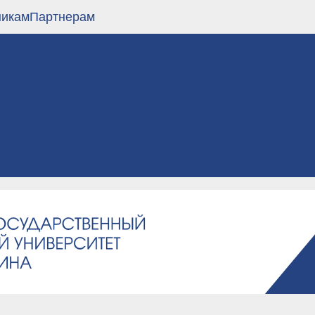
никам
Партнерам