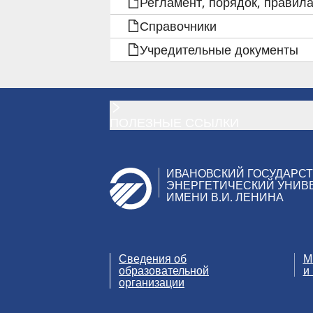
Регламент, порядок, правила
ОБРАЗОВАТЕЛЬНОЙ
Справочники
Учредительные документы
ДЕЯТЕЛЬНОСТИ
И
ИЗУЧЕНИИ
ПОЛЕЗНЫЕ ССЫЛКИ
ИНОСТРАННЫХ
ИВАНОВСКИЙ ГОСУДАРС
ЯЗЫКОВ
ЭНЕРГЕТИЧЕСКИЙ УНИВ
ИМЕНИ В.И. ЛЕНИНА
В
ИГЭУ
Сведения об
М
образовательной
и
организации