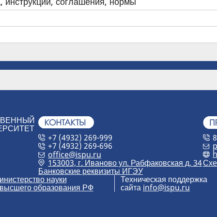
, инструкции, соглашения, нормы
ТВЕННЫЙ
ЕРСИТЕТ
+7 (4932) 269-999
8
+7 (4932) 269-696
p
h
office@ispu.ru
153003, г. Иваново ул. Рабфаковская д. 34
Схе
Банковские реквизиты ИГЭУ
инистерство науки
Техническая поддержка
 высшего образования РФ
сайта
info@ispu.ru