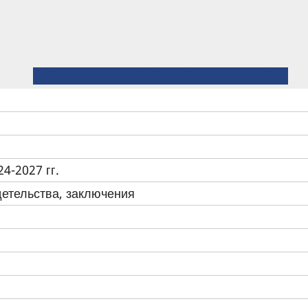
← Положение о факультете по подготовке иностранных студентов ИГЭУ
⤊ Вверх
Положение об Объединенном совете обучающихся ИГЭУ →
4-2027 гг.
детельства, заключения