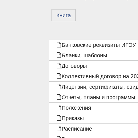
Книга
ПЕРЕКРЁСТНЫЕ
Банковские реквизиты ИГЭУ
ССЫЛКИ
Бланки, шаблоны
КНИГИ
Договоры
Коллективный договор на 202
ДЛЯ
Лицензии, сертификаты, сви
ПОЛОЖЕНИЕ
Отчеты, планы и программы
О
Положения
Приказы
ЯЗЫКЕ
Расписание
ОСУЩЕСТВЛЕНИЯ