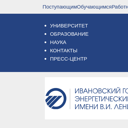
Перейти
Поступающим
Обучающимся
Работ
к
основному
содержанию
УНИВЕРСИТЕТ
ОБРАЗОВАНИЕ
НАУКА
КОНТАКТЫ
ПРЕСС-ЦЕНТР