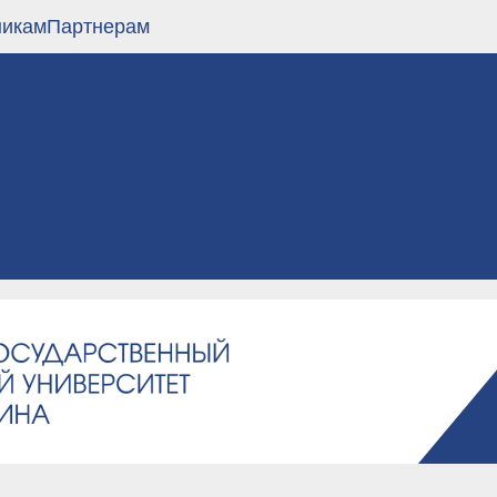
никам
Партнерам