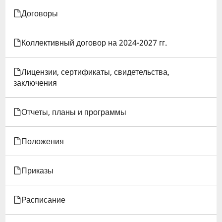
Договоры
И
РЕЖИМ
Коллективный договор на 2024-2027 гг.
РАБОТЫ
Лицензии, сертификаты, свидетельства,
БИБЛИОТЕКИ
заключения
ИГЭУ
Отчеты, планы и программы
Положения
Приказы
Расписание