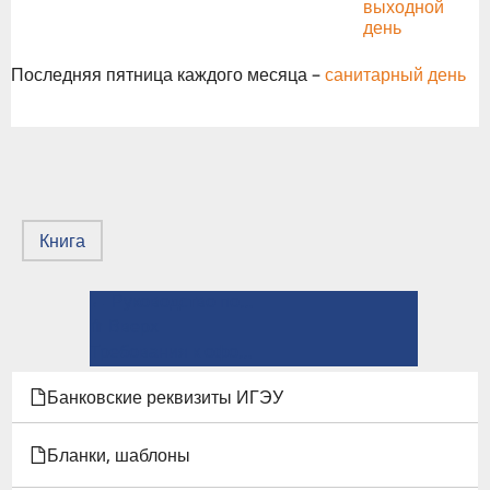
выходной
день
Последняя пятница каждого месяца –
санитарный день
Книга
← Руководство по техническому редактированию и предпечатной подготовке рукописей
ПЕРЕКРЁСТНЫЕ
⤊ Вверх
ССЫЛКИ
Требования к оформлению рукописей →
КНИГИ
Банковские реквизиты ИГЭУ
ДЛЯ
Бланки, шаблоны
СТРУКТУРА