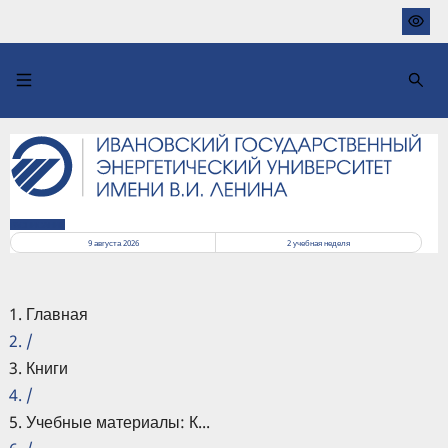
Перейти
к
основному
содержанию
РАСПИСАНИЕ
9 августа 2026
2
учебная неделя
Главная
/
Книги
/
Учебные материалы: К...