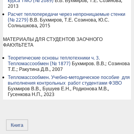
курса ТМО (№ 2089)
В.В. Бухмиров, Т.Е. Созинова,
2013
Расчет теплопередачи через непроницаемые стенки
(№ 2279)
В.В. Бухмиров, Т.Е. Созинова, Ю.С.
Солнышкова, 2015
МАТЕРИАЛЫ ДЛЯ СТУДЕНТОВ ЗАОЧНОГО
ФАКУЛЬТЕТА
Теоретические основы теплотехники ч. 3.
Тепломассообмен (№ 1877)
Бухмиров. В.В.; Созинова
Т.Е.; Ракутина Д.В., 2007
Тепломассообмен. Учебно-методическое пособие для
выполнения контрольных работ студентами ФЗВО
Бухмиров В.В., Бушуев Е.Н., Родионова М.В.,
Гусенкова Н.П., 2023
Книга