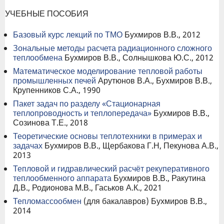
УЧЕБНЫЕ ПОСОБИЯ
Базовый курс лекций по ТМО
Бухмиров В.В., 2012
Зональные методы расчета радиационного сложного
теплообмена
Бухмиров В.В., Солнышкова Ю.С., 2012
Математическое моделирование тепловой работы
промышленных печей
Арутюнов В.А., Бухмиров В.В.,
Крупенников С.А., 1990
Пакет задач по разделу «Стационарная
теплопроводность и теплопередача»
Бухмиров В.В.,
Созинова Т.Е., 2018
Теоретические основы теплотехники в примерах и
задачах
Бухмиров В.В., Щербакова Г.Н, Пекунова А.В.,
2013
Тепловой и гидравлический расчёт рекуперативного
теплообменного аппарата
Бухмиров В.В., Ракутина
Д.В., Родионова М.В., Гаськов А.К., 2021
Тепломассообмен
(для бакалавров) Бухмиров В.В.,
2014