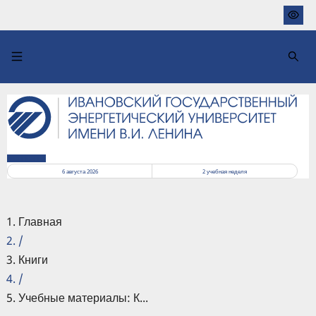
Перейти
к
основному
содержанию
РАСПИСАНИЕ
6 августа 2026
2
учебная неделя
Главная
/
Книги
/
Учебные материалы: К...