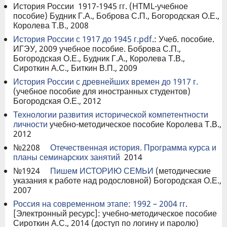
История России 1917-1945 гг. (HTML-учебное
пособие) Будник Г.А., Боброва С.П., Богородская О.Е.,
Королева Т.В., 2008
История России с 1917 до 1945 г.pdf
.: Учеб. пособие.
ИГЭУ, 2009 учебное пособие. Боброва С.П.,
Богородская О.Е., Будник Г.А., Королева Т.В.,
Сироткин А.С., Биткин В.П., 2009
История России с древнейших времен до 1917 г.
(учебное пособие для иностранных студентов)
Богородская О.Е., 2012
Технологии развития исторической компетентности
личности
учебно-методическое пособие Королева Т.В.,
2012
№2208
Отечественная история. Программа курса и
планы семинарских занятий
2014
№1924
Пишем ИСТОРИЮ СЕМЬИ
(методические
указания к работе над родословной) Богородская О.Е.,
2007
Россия на современном этапе: 1992 – 2004 гг
.
[Электронный ресурс]: учебно-методическое пособие
Сироткин А.С., 2014 (доступ по логину и паролю)