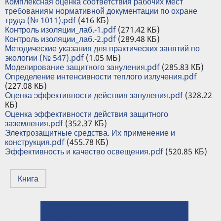
Комплексная оценка соответствия рабочих мест
требованиям нормативной документации по охране
труда (№ 1011).pdf
(416 КБ)
Контроль изоляции_лаб.-1.pdf
(271.42 КБ)
Контроль изоляции_лаб.-2.pdf
(289.48 КБ)
Методические указания для практических занятий по
экологии (№ 547).pdf
(1.05 МБ)
Моделирование защитного зануления.pdf
(285.83 КБ)
Определение интенсивности теплого излучения.pdf
(227.08 КБ)
Оценка эффективности действия зануления.pdf
(328.22
КБ)
Оценка эффективности действия защитного
заземления.pdf
(352.37 КБ)
Электрозащитные средства. Их применение и
конструкция.pdf
(455.78 КБ)
Эффективность и качество освещения.pdf
(520.85 КБ)
Книга
← Учебные материалы кафедр
ПЕРЕКРЁСТНЫЕ
⤊ Вверх