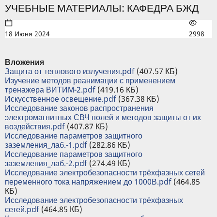
УЧЕБНЫЕ МАТЕРИАЛЫ: КАФЕДРА БЖД
18 Июня 2024
2998
Вложения
Защита от теплового излучения.pdf
(407.57 КБ)
Изучение методов реанимации с применением
тренажера ВИТИМ-2.pdf
(419.16 КБ)
Искусственное освещение.pdf
(367.38 КБ)
Исследование законов распространения
электромагнитных СВЧ полей и методов защиты от их
воздействия.pdf
(407.87 КБ)
Исследование параметров защитного
заземления_лаб.-1.pdf
(282.86 КБ)
Исследование параметров защитного
заземления_лаб.-2.pdf
(274.49 КБ)
Исследование электробезопасности трёхфазных сетей
переменного тока напряжением до 1000В.pdf
(464.85
КБ)
Исследование электробезопасности трёхфазных
сетей.pdf
(464.85 КБ)