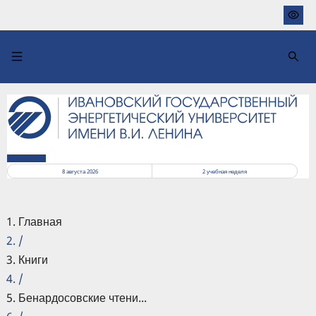
Перейти
к
основному
содержанию
РАСПИСАНИЕ
8 августа 2026
2
учебная неделя
Главная
/
Книги
/
Бенардосовские чтени...