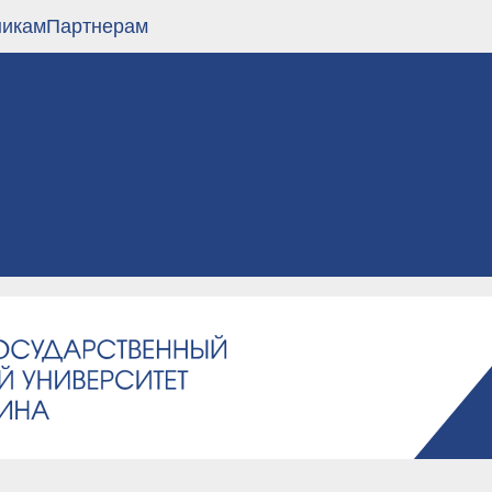
никам
Партнерам