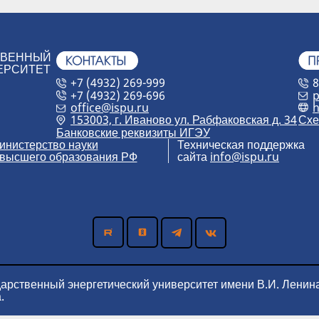
ТВЕННЫЙ
ЕРСИТЕТ
+7 (4932) 269-999
8
+7 (4932) 269-696
p
h
office@ispu.ru
153003, г. Иваново ул. Рабфаковская д. 34
Схе
Банковские реквизиты ИГЭУ
инистерство науки
Техническая поддержка
 высшего образования РФ
сайта
info@ispu.ru
дарственный энергетический университет имени В.И. Ленин
.