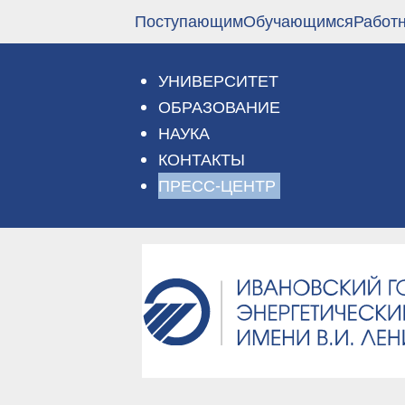
Перейти
Поступающим
Обучающимся
Работ
к
основному
содержанию
УНИВЕРСИТЕТ
ОБРАЗОВАНИЕ
НАУКА
КОНТАКТЫ
ПРЕСС-ЦЕНТР