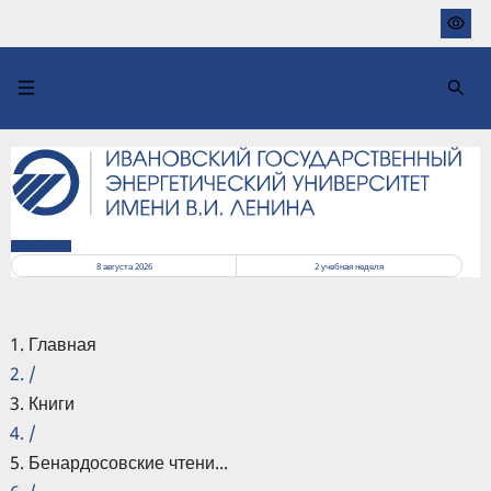
Перейти
к
основному
содержанию
РАСПИСАНИЕ
8 августа 2026
2
учебная неделя
Главная
/
Книги
/
Бенардосовские чтени...