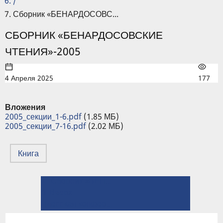
/
Сборник «БЕНАРДОСОВС...
СБОРНИК «БЕНАРДОСОВСКИЕ
ЧТЕНИЯ»-2005
4 Апреля 2025
177
Вложения
2005_секции_1-6.pdf
(1.85 МБ)
2005_секции_7-16.pdf
(2.02 МБ)
Книга
← Сборник «БЕНАРДОСОВСКИЕ ЧТЕНИЯ»-2006
ПЕРЕКРЁСТНЫЕ
⤊ Вверх
ССЫЛКИ
Плесская конференция по нанодисперсным магнитным жидкостям →