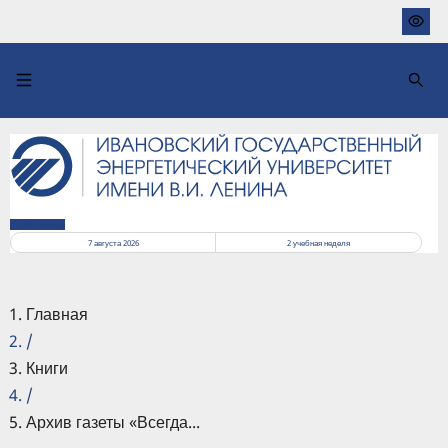
Перейти
к
основному
содержанию
РАСПИСАНИЕ
7 августа 2026
2
учебная неделя
Главная
/
Книги
/
Архив газеты «Всегда...