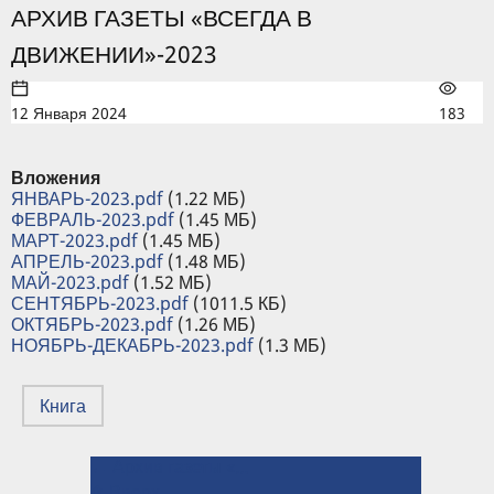
АРХИВ ГАЗЕТЫ «ВСЕГДА В
ДВИЖЕНИИ»-2023
12 Января 2024
183
Вложения
ЯНВАРЬ-2023.pdf
(1.22 МБ)
ФЕВРАЛЬ-2023.pdf
(1.45 МБ)
МАРТ-2023.pdf
(1.45 МБ)
АПРЕЛЬ-2023.pdf
(1.48 МБ)
МАЙ-2023.pdf
(1.52 МБ)
СЕНТЯБРЬ-2023.pdf
(1011.5 КБ)
ОКТЯБРЬ-2023.pdf
(1.26 МБ)
НОЯБРЬ-ДЕКАБРЬ-2023.pdf
(1.3 МБ)
Книга
← Архив газеты «Всегда в движении»-2024
ПЕРЕКРЁСТНЫЕ
⤊ Вверх