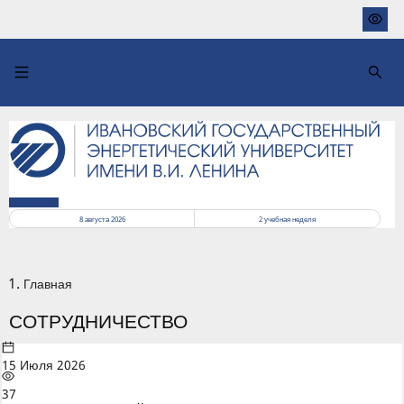
Перейти
к
основному
содержанию
РАСПИСАНИЕ
8 августа 2026
2
учебная неделя
Главная
СОТРУДНИЧЕСТВО
15 Июля 2026
37