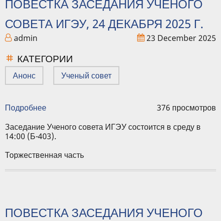
ПОВЕСТКА ЗАСЕДАНИЯ УЧЕНОГО
СОВЕТА ИГЭУ, 24 ДЕКАБРЯ 2025 Г.
admin
23 December 2025
КАТЕГОРИИ
Анонс
Ученый совет
Подробнее
о
376 просмотров
Повестка
заседания
Заседание Ученого совета ИГЭУ состоится в среду в
Ученого
14:00 (Б-403).
совета
ИГЭУ,
Торжественная часть
24
декабря
2025
г.
ПОВЕСТКА ЗАСЕДАНИЯ УЧЕНОГО