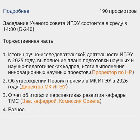
Подробнее
о
190 просмотров
Повестка
заседания
Заседание Ученого совета ИГЭУ состоится в среду в
Ученого
14:00 (Б-240).
совета
ИГЭУ,
Торжественная часть
28
января
Итоги научно-исследовательской деятельности ИГЭУ
2026
в 2025 году, выполнение плана подготовки научных и
г.
научно-педагогических кадров, итоги выполнения
инновационных научных проектов.(
Проректор по НР
)
Об утверждении Правил приема в МК ИГЭУ в 2026
году (
Директор МК ИГЭУ
)
Отчет об итогах и перспективах развития кафедры
ТМС (
Зав. кафедрой, Комиссия Совета
)
Разное.