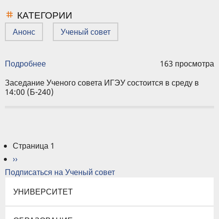
КАТЕГОРИИ
Анонс
Ученый совет
Подробнее
о
163 просмотра
Повестка
заседания
Заседание Ученого совета ИГЭУ состоится в среду в
Ученого
14:00 (Б-240)
совета
ИГЭУ,
29
октября
2025
Нумерация
Страница 1
г.
страниц
Следующая
››
страница
Подписаться на Ученый совет
УНИВЕРСИТЕТ