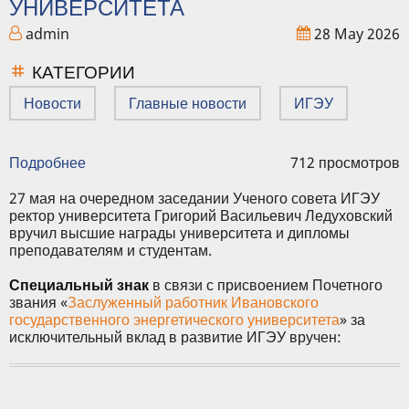
УНИВЕРСИТЕТА
admin
28 May 2026
КАТЕГОРИИ
Новости
Главные новости
ИГЭУ
Подробнее
о
712 просмотров
Ректор
ИГЭУ
27 мая на очередном заседании Ученого совета ИГЭУ
вручил
ректор университета Григорий Васильевич Ледуховский
награды
вручил высшие награды университета и дипломы
студентам
преподавателям и студентам.
и
сотрудникам
Специальный знак
в связи с присвоением Почетного
университета
звания «
Заслуженный работник Ивановского
государственного энергетического университета
» за
исключительный вклад в развитие ИГЭУ вручен: