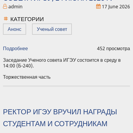
admin
17 June 2026
КАТЕГОРИИ
Анонс
Ученый совет
Подробнее
о
452 просмотра
Повестка
заседания
Заседание Ученого совета ИГЭУ состоится в среду в
Ученого
14:00 (Б-240).
совета
ИГЭУ,
Торжественная часть
24
июня
2026
г.
РЕКТОР ИГЭУ ВРУЧИЛ НАГРАДЫ
СТУДЕНТАМ И СОТРУДНИКАМ