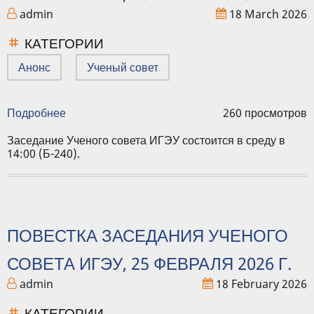
admin
18 March 2026
КАТЕГОРИИ
Анонс
Ученый совет
Подробнее
о
260 просмотров
Повестка
заседания
Заседание Ученого совета ИГЭУ состоится в среду в
Ученого
14:00 (Б-240).
совета
ИГЭУ,
25
марта
2026
ПОВЕСТКА ЗАСЕДАНИЯ УЧЕНОГО
г.
СОВЕТА ИГЭУ, 25 ФЕВРАЛЯ 2026 Г.
admin
18 February 2026
КАТЕГОРИИ