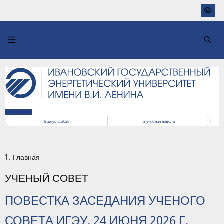
Перейти
к
основному
содержанию
РАСПИСАНИЕ
6 августа 2026
2
учебная неделя
Главная
УЧЕНЫЙ СОВЕТ
ПОВЕСТКА ЗАСЕДАНИЯ УЧЕНОГО
СОВЕТА ИГЭУ, 24 ИЮНЯ 2026 Г.