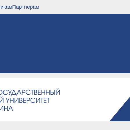
никам
Партнерам