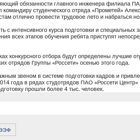
няющий обязанности главного инженера филиала ПАО
 командиру студенческого отряда «Прометей» Алек
там отлично провести трудовое лето и набраться н
ь с интенсивного курса подготовки и специальных з
ния всех этапов обучения ребята приступят непоср
мках конкурсного отбора будут определены лучшие от
ких отрядов Группы «Россети» осенью этого года.
ажным звеном в системе подготовки кадров и привл
2014 года в рядах студотрядов ПАО «Россети Центр»
дготовку прошли более 4 тыс. человек.
ЭЭФ