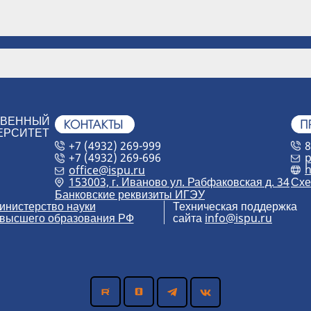
ТВЕННЫЙ
ЕРСИТЕТ
+7 (4932) 269-999
8
+7 (4932) 269-696
p
h
office@ispu.ru
153003, г. Иваново ул. Рабфаковская д. 34
Схе
Банковские реквизиты ИГЭУ
инистерство науки
Техническая поддержка
 высшего образования РФ
сайта
info@ispu.ru