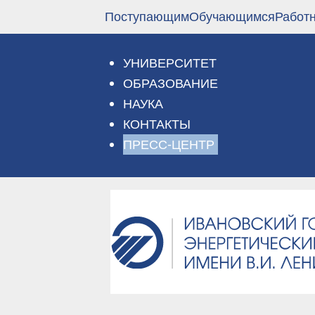
Перейти
Поступающим
Обучающимся
Работ
к
основному
содержанию
УНИВЕРСИТЕТ
ОБРАЗОВАНИЕ
НАУКА
КОНТАКТЫ
ПРЕСС-ЦЕНТР