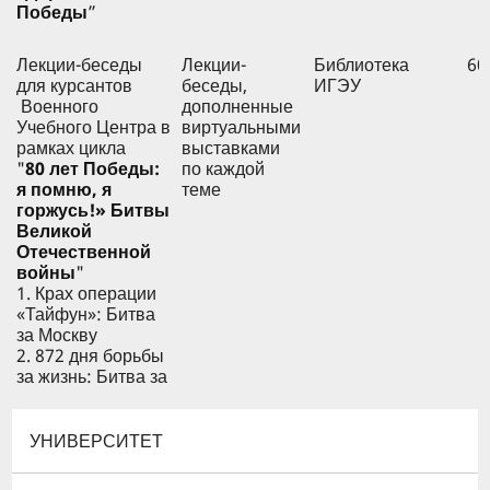
Победы
”
Лекции-беседы
Лекции-
Библиотека
60
для курсантов
беседы,
ИГЭУ
Военного
дополненные
Учебного Центра в
виртуальными
рамках цикла
выставками
"
80 лет Победы:
по каждой
я помню, я
теме
горжусь!» Битвы
Великой
Отечественной
войны
"
1. Крах операции
«Тайфун»: Битва
за Москву
2. 872 дня борьбы
за жизнь: Битва за
Ленинград
3. Великая победа
на Волге: Битва за
УНИВЕРСИТЕТ
Сталинград
4. «Огненная