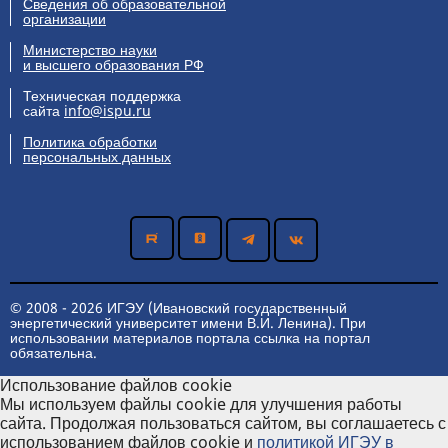
Сведения об образовательной
«
В память о
организации
Победе
» на
английском языке
Министерство науки
и высшего образования РФ
Краеведческие
Лекция
Библиотека
70
сезоны в ИГЭУ -
ИГЭУ
Техническая поддержка
сайта
info@ispu.ru
2025: встреча с
Д.Л. Орловым на
Политика обработки
тему “
Музей
персональных данных
имени Д.Г.
Бурылина в
годы Великой
Отечественной
войны
”
Экскурсии в Зал
Экскурсия
Музей ИГЭУ
40
воинской славы
© 2008 - 2026 ИГЭУ (Ивановский государственный
музея истории и
энергетический университет имени В.И. Ленина). При
развития ИГЭУ
использовании материалов портала ссылка на портал
«
Они сражались
обязательна.
за Родину
»
Использование файлов cookie
“
Писатели-
Круглый стол
Кафедра ИФиП
50
Мы используем файлы cookie для улучшения работы
фронтовики о
сайта. Продолжая пользоваться сайтом, вы соглашаетесь с
Великой
использованием файлов cookie и
политикой ИГЭУ в