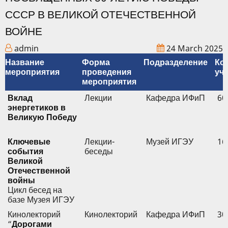
СССР В ВЕЛИКОЙ ОТЕЧЕСТВЕННОЙ
ВОЙНЕ
admin
24 March 2025
Название
Форма
Подразделение
Ко
мероприятия
проведения
уч
мероприятия
Вклад
Лекции
Кафедра ИФиП
60
энергетиков в
Великую Победу
Ключевые
Лекции-
Музей ИГЭУ
16
события
беседы
Великой
Отечественной
войны
Цикл бесед на
базе Музея ИГЭУ
Кинолекторий
Кинолекторий
Кафедра ИФиП
30
“
Дорогами