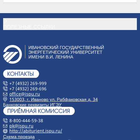
народа» и
«Память народа»
Секция в рамках
Студенческая
Преподаватели
15
конференции
конференция
кафедры ИФиП
ПОЛЕЗНЫЕ ССЫЛКИ
“СНО-2025“
“
Великая
Отечественная
война в истории
ИВАНОВСКИЙ ГОСУДАРСТВЕННЫЙ
ЭНЕРГЕТИЧЕСКИЙ УНИВЕРСИТЕТ
страны и семьи
»
ИМЕНИ В.И. ЛЕНИНА
Конкурс по
Конкурс
ИВТФ
25
трехмерному
Выставка
моделированию
для студентов
+7 (4932) 269-999
колледжей, вузов
+7 (4932) 269-696
и школьников г.
office@ispu.ru
Иваново
153003, г. Иваново ул. Рабфаковская д. 34
к 80-летию
Банковские реквизиты ИГЭУ
Победы “
Я
горжусь
”
8-800-444-59-38
III
Конкурс
Кафедра ИИАЯ
80
pk@ispu.ru
международный
http://abiturient.ispu.ru/
Схема проезда
конкурс постеров