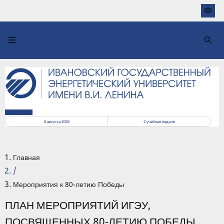
Перейти
к
основному
содержанию
РАСПИСАНИЕ
6 августа 2026
2
учебная неделя
Главная
/
Мероприятия к 80-летию Победы
ПЛАН МЕРОПРИЯТИЙ ИГЭУ,
ПОСВЯЩЕННЫХ 80-ЛЕТИЮ ПОБЕДЫ