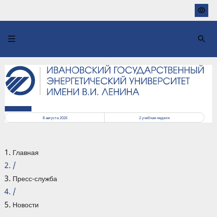
Перейти
к
основному
содержанию
РАСПИСАНИЕ
8 августа 2026
2
учебная неделя
Главная
/
Пресс-служба
/
Новости