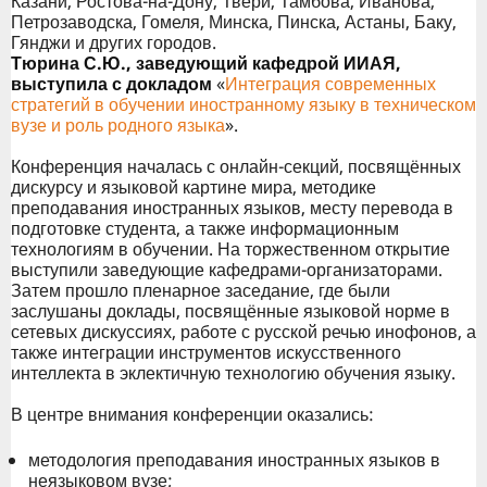
Казани, Ростова-на-Дону, Твери, Тамбова, Иванова,
Петрозаводска, Гомеля, Минска, Пинска, Астаны, Баку,
Гянджи и других городов.
Тюрина С.Ю., заведующий кафедрой ИИАЯ,
выступила с докладом
«
Интеграция современных
стратегий в обучении иностранному языку в техническом
вузе и роль родного языка
».
Конференция началась с онлайн-секций, посвящённых
дискурсу и языковой картине мира, методике
преподавания иностранных языков, месту перевода в
подготовке студента, а также информационным
технологиям в обучении. На торжественном открытие
выступили заведующие кафедрами-организаторами.
Затем прошло пленарное заседание, где были
заслушаны доклады, посвящённые языковой норме в
сетевых дискуссиях, работе с русской речью инофонов, а
также интеграции инструментов искусственного
интеллекта в эклектичную технологию обучения языку.
В центре внимания конференции оказались:
методология преподавания иностранных языков в
неязыковом вузе;