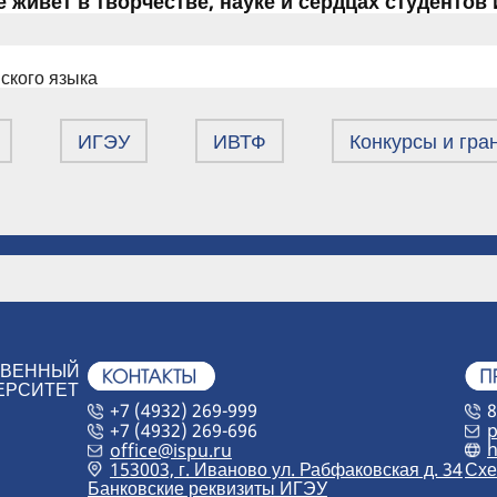
 живёт в творчестве, науке и сердцах студентов 
ского языка
ИГЭУ
ИВТФ
Конкурсы и гра
ТВЕННЫЙ
ЕРСИТЕТ
+7 (4932) 269-999
8
+7 (4932) 269-696
p
h
office@ispu.ru
153003, г. Иваново ул. Рабфаковская д. 34
Схе
Банковские реквизиты ИГЭУ