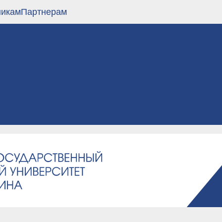
никам
Партнерам