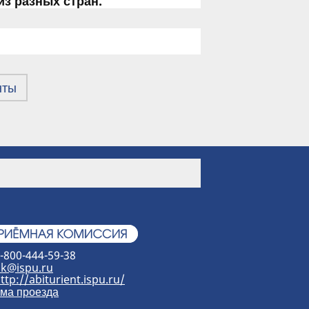
из разных стран.
нты
-800-444-59-38
k@ispu.ru
ttp://abiturient.ispu.ru/
ма проезда