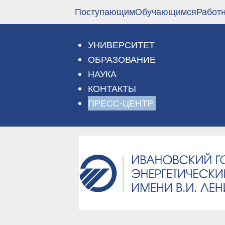
Перейти
Поступающим
Обучающимся
Работ
к
основному
содержанию
УНИВЕРСИТЕТ
ОБРАЗОВАНИЕ
НАУКА
КОНТАКТЫ
ПРЕСС-ЦЕНТР