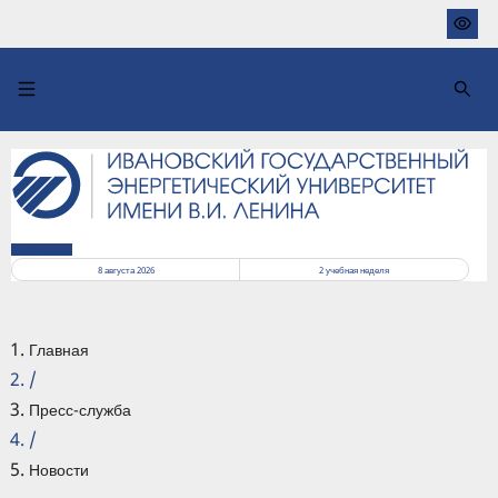
Перейти
к
основному
содержанию
РАСПИСАНИЕ
8 августа 2026
2
учебная неделя
Главная
/
Пресс-служба
/
Новости