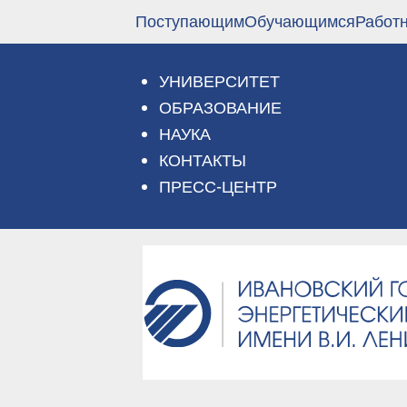
Перейти
Поступающим
Обучающимся
Работ
к
основному
содержанию
УНИВЕРСИТЕТ
ОБРАЗОВАНИЕ
НАУКА
КОНТАКТЫ
ПРЕСС-ЦЕНТР