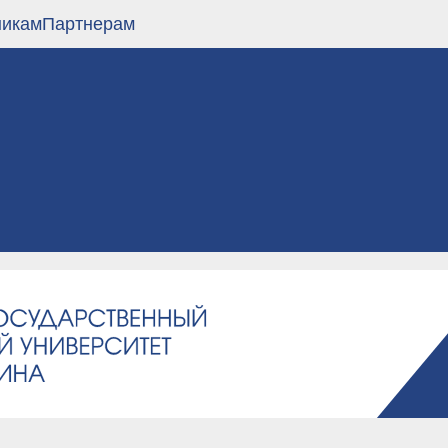
никам
Партнерам