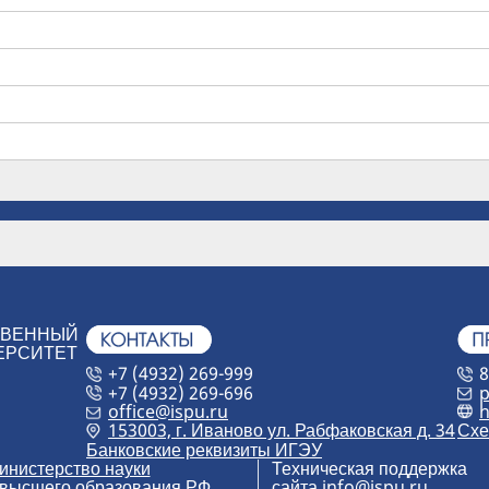
ТВЕННЫЙ
ЕРСИТЕТ
+7 (4932) 269-999
8
+7 (4932) 269-696
p
h
office@ispu.ru
153003, г. Иваново ул. Рабфаковская д. 34
Схе
Банковские реквизиты ИГЭУ
инистерство науки
Техническая поддержка
 высшего образования РФ
сайта
info@ispu.ru