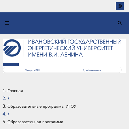
Перейти
к
основному
содержанию
РАСПИСАНИЕ
9 августа 2026
2
учебная неделя
Главная
/
Образовательные программы ИГЭУ
/
Образовательная программа